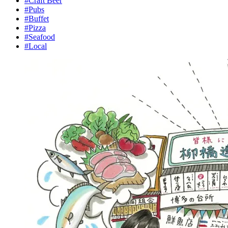
#Craft Beer
#Pubs
#Buffet
#Pizza
#Seafood
#Local