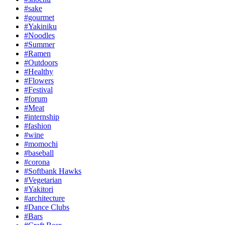
#sake
#gourmet
#Yakiniku
#Noodles
#Summer
#Ramen
#Outdoors
#Healthy
#Flowers
#Festival
#forum
#Meat
#internship
#fashion
#wine
#momochi
#baseball
#corona
#Softbank Hawks
#Vegetarian
#Yakitori
#architecture
#Dance Clubs
#Bars