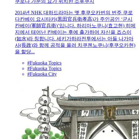
쿠로다 가문의 묘가 위치한 소후쿠지
2014년 NHK 대하드라마는 옛 후쿠오카번의 번주 쿠로
다칸베이 요시타카(黒田官兵衛孝高)가 주인공인 ‘군시
칸베이(軍師官兵衛)’입니다. 하리마노쿠니(효고현) 히메
지에서 태어난 칸베이는 후에 출가하여 자신을 죠스이
(如水)라 칭합니다. 세키가하라전투에서는 아들 나가마
사(長政)와 함께 공적을 올려 치쿠젠노쿠니(후쿠오카현)
을 할당...
#Fukuoka Topics
#Fukuoka Topics
#Fukuoka City