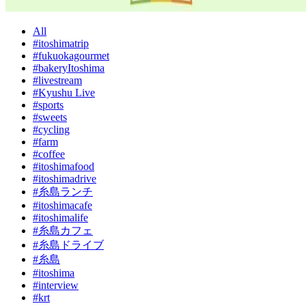
All
#itoshimatrip
#fukuokagourmet
#bakeryItoshima
#livestream
#Kyushu Live
#sports
#sweets
#cycling
#farm
#coffee
#itoshimafood
#itoshimadrive
#糸島ランチ
#itoshimacafe
#itoshimalife
#糸島カフェ
#糸島ドライブ
#糸島
#itoshima
#interview
#krt