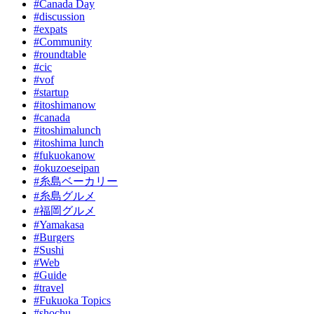
#Canada Day
#discussion
#expats
#Community
#roundtable
#cic
#vof
#startup
#itoshimanow
#canada
#itoshimalunch
#itoshima lunch
#fukuokanow
#okuzoeseipan
#糸島ベーカリー
#糸島グルメ
#福岡グルメ
#Yamakasa
#Burgers
#Sushi
#Web
#Guide
#travel
#Fukuoka Topics
#shochu