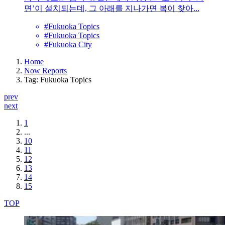
면’이 설치되는데, 그 아래를 지나가면 복이 찾아...
#Fukuoka Topics
#Fukuoka Topics
#Fukuoka City
Home
Now Reports
Tag: Fukuoka Topics
prev
next
1
...
10
11
12
13
14
15
TOP