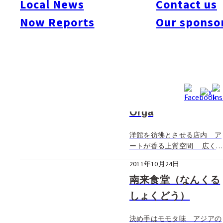
Local News
Contact us
Now Reports
Our sponso
2011年10月24日
福岡県 二丈町
ゆるりと潮風香る海岸線の
町・二丈で旬に出会う 自
然、食、歴史が凝縮 アクテ
2011年10月24日
ィブな山海の町を遊ぶ 玄海
国定公園、背振雷山県立自然
Orga
公園内に位置し、山海の自然
にめぐまれた二丈町。町内に
洋館を彷彿とさせる店内 ア
は修験道として信仰を集めて
ートが香る上質空間 広く
いた浮嶽（うきだ […]
て大きな窓ガラス、背中の高
2011年10月24日
いどっしりとした木造りの椅
子や朱色の壁、天井の高いフ
南来食堂（なんくる
ロアや鮮やかな色遣いがはえ
しょくどう）
る絵画など、どこか遠くの洋
館を思わせる店内。足もとを
決め手はモモタ味 アジアの