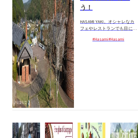
う！
HASAMI YAKI。オシャレなカ
フェやレストランでも目にす
ることが多いモダンな器、波
#Hasami
#Hasami
佐見焼。長崎県波佐見町周辺
で作られる陶磁器のことを指
し、400年以上の歴史をもち
ながらも、いまだにモダン、
オシャレと言われる稀有な存
在でもある...