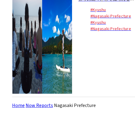
島列島は、息を呑むほど美し
#Kyushu
い海と山に囲まれる、知る人
#Nagasaki Prefecture
ぞ知る癒しのリゾート。今回
#Kyushu
の目的地は五島列島の中で一
#Nagasaki Prefecture
番大きな島、福江島だ。エメ
ラルドグリーンの海に囲まれ
るこの美しい島には空港もあ
り、福岡からは直行便で40分
程、長崎からはジェットフォ
イルで85分程で着くことがで
きる...
Home
Now Reports
Nagasaki Prefecture