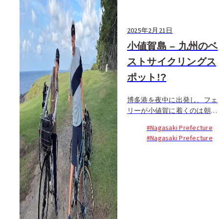
2025年2月21日
小値賀島 – 九州のベ
ストサイクリングス
ポット!?
博多港を夜中に出発し、フェ
リーが小値賀に着くのは朝の
5時前。乗り過ごしてしまわ
#Nagasaki Prefecture
ぬよう、きちんと起きて下船
#Nagasaki Prefecture
するのが...