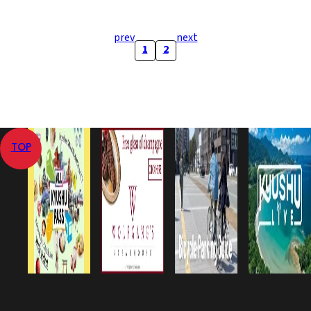
prev
next
1
2
TOP