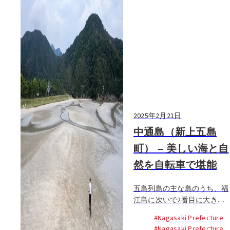
2025年2月21日
中通島（新上五島
町） – 美しい海と自
然を自転車で堪能
五島列島の主な島のうち、福
江島に次いで2番目に大きな
島、中通島（なかどおりじ
#Nagasaki Prefecture
ま）。ここには博多や長崎と
#Nagasaki Prefecture