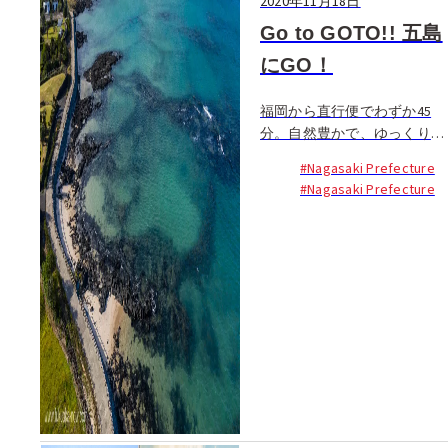
2020年11月18日
Go to GOTO!! 五島
にGO！
福岡から直行便でわずか45
分。自然豊かで、ゆっくりと
した時間が流れる離島にある
#Nagasaki Prefecture
まち、五島市に行ってきた。
#Nagasaki Prefecture
福岡にも美しい自然は多い
が、多くの面積が国立公園に
指定される五島市の福江島。
五島列島の中では最大の面積
326.34km²で、日本国内では
11番目に...