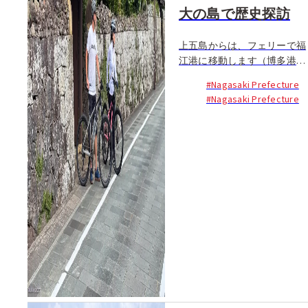
大の島で歴史探訪
上五島からは、フェリーで福
江港に移動します（博多港か
らフェリーで約8時間30
#Nagasaki Prefecture
分）。フェリーターミナル内
#Nagasaki Prefecture
には...