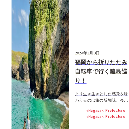
2024年1月9日
福岡から折りたたみ
自転車で行く離島巡
り！
より生き生きとした感覚を味
わえるのは旅の醍醐味。今回
のFukuoka Nowが考える旅の
#Nagasaki Prefecture
スタイルはサイクリング！中
#Nagasaki Prefecture
でも、持ち運びしやすくて便
利な”折り畳み自転車”に注目