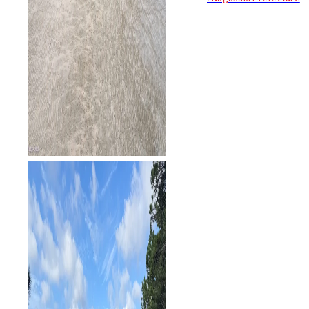
定期航路をもつ有川港があ
り...