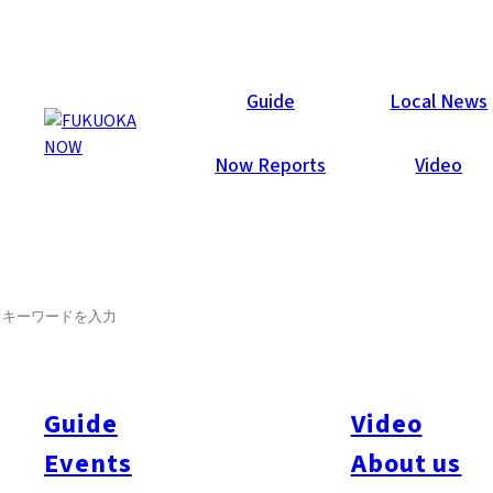
Now Reports
Guide
Local News
Now Reports
Video
SEARCH
Guide
Video
Events
About us
All
#Arita
#Kyushu
#Fukuoka Prefecture
#Fukuoka City
#Tenjin
#Hakata