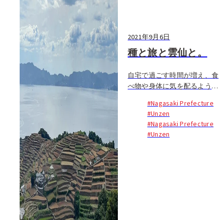
2021年9月6日
種と旅と雲仙と。
自宅で過ごす時間が増え、食
べ物や身体に気を配るように
なった人も多いのでは。長崎
#Nagasaki Prefecture
の雲仙に、食を追求する関東
#Unzen
からの移住者たちがつくった
#Nagasaki Prefecture
ユニークな場所があると聞い
#Unzen
て行ってきました（2021年7
月）...