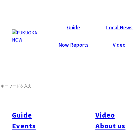
Area Guides
Guide
Local News
Now Reports
Video
SEARCH
Guide
Video
Events
About us
All
#Itoshima Now
#Accommodations
#Shitto
#Travel
#Activity