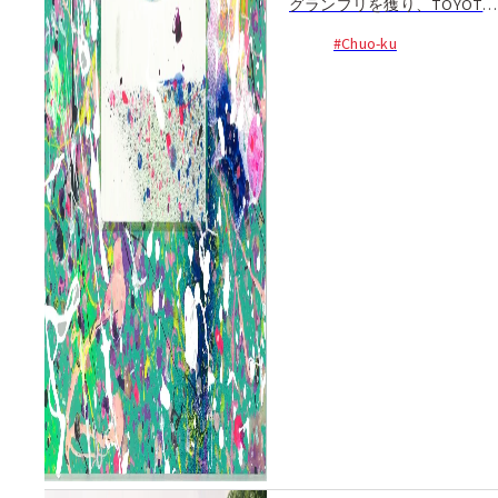
グランプリを獲り、TOYOTA
やひよこ本舗とのコラボレー
#Chuo-ku
ション、ニューヨーク・ブル
ックリンでの展示など国内外
で活躍する佐賀県出身のアー
ティスト、田代敏朗。2021年
元旦には、アーティスト活動
25年の集大成となる作品集...