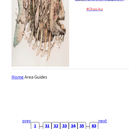
本制作や資生堂、GUCCIなど
#Chuo-ku
とのコラボも行うなど多方面
で活動する画家、ヒグチユウ
コの大規模個展。約20年の画
業の中で描かれた、猫や少
女、キノコなど500点以上
の...
Home
Area Guides
prev
next
...
...
1
31
32
33
34
35
63