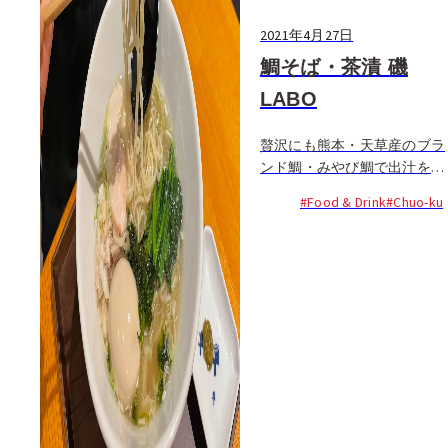
2021年4月27日
鯛そば・茶漬 磯
LABO
贅沢にも熊本・天草産のブラ
ンド鯛・みやび鯛で出汁をと
る鯛そばの専門店、磯
#Food & Drink
#Chuo-ku
LABO（いそラボ）が、4月20
日、薬院にオープンした。JR
博多シティのレストラン街で
海鮮丼の店として愛された
「磯らぎ」のチームが...