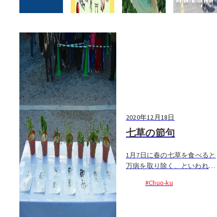
2020年12月18日
七草の節句
1月7日に春の七草を食べると
万病を取り除く、といわれる
風習から護国神社では、毎
#Chuo-ku
年、七草を御神前にお供えし
厄除・無病息災を祈る「七草
祭」が行われる。参列客に