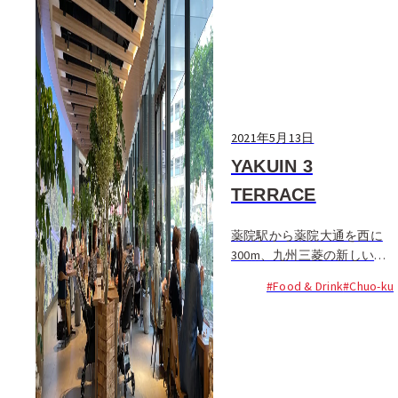
2021年5月13日
YAKUIN 3
TERRACE
薬院駅から薬院大通を西に
300m、九州三菱の新しい本
社ビル Yakuin3（ヤクインス
#Food & Drink
#Chuo-ku
リー）の1階に、ダイニング
カフェがオープンした。天井
が高く明るく広々とした店内
には、観葉植物とテーブル、
カウンター席が心地よく配置
され、通りに面したテラス席