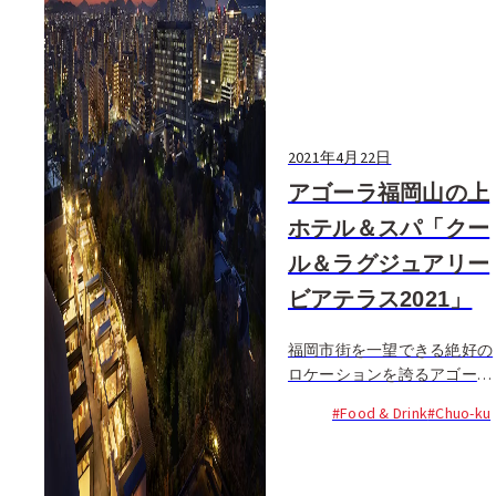
2021年4月22日
アゴーラ福岡山の上
ホテル＆スパ「クー
ル＆ラグジュアリー
ビアテラス2021」
福岡市街を一望できる絶好の
ロケーションを誇るアゴーラ
山の上ホテル＆スパ。サンセ
#Food & Drink
#Chuo-ku
ット鑑賞のためにあるような
西向きに開けた開放感あふれ
る屋外テラスで、今年もビア