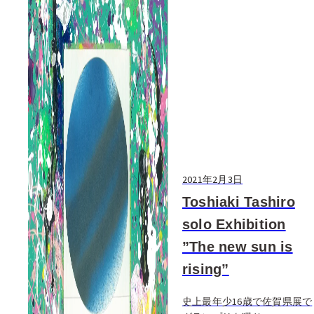
2021年2月3日
Toshiaki Tashiro
solo Exhibition
”The new sun is
rising”
史上最年少16歳で佐賀県展で