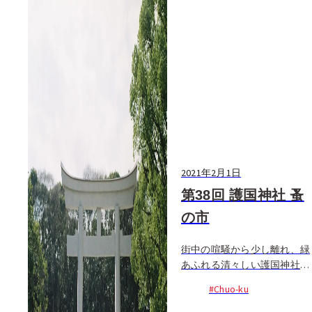
2021年2月1日
第38回 護国神社 蚤
の市
街中の喧騒から少し離れ、緑
あふれる清々しい護国神社の
参道で年に数回開催される蚤
#Chuo-ku
の市。古道具やアンティー
ク、雑貨など、九州を中心に