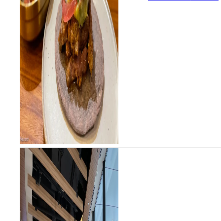
ンした。かつて、けやき通り
で親しまれていたスペイン料
理のカフェダイニング、バ
ル・ロッサロッサの店主によ
る、手焼きのコーンタコスな
ど、インターナショナルな料
理をカジュアルに楽しめるス
タンドだ。手掴みで食べるブ
リトーは...