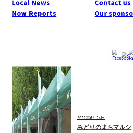
Local News
Contact us
#Art & Culture
#Beauty & Health
#Business
#Events
#Food & Drink
#Places
Now Reports
Our sponso
#People
#Shopping
#Things To Do
#Others
2021年6月24日
みどりのまちマルシ