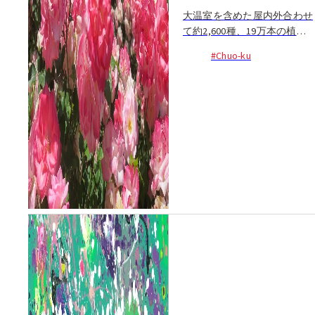
大温室を含めた屋内外合わせ
て約2,600種、19万本の植物
を展示する市民の憩いの場、
#Chuo-ku
福岡市植物園。バラの見頃に
合わせて開かれる恒例のバラ
まつりでは、280品種1,300本
ものバラが見頃を迎える...