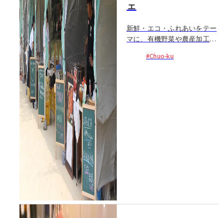
ェ
新鮮・エコ・ふれあいをテー
マに、有機野菜や農産加工品
を販売する産直マーケット。
#Chuo-ku
4月〜10月は第4土曜に舞鶴公
園で開催される。このマルシ
ェでは、旬の農産物を生産者
から直接買うことができるた
め、おいしい食べ方や...