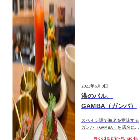
2021年6月9日
港のバル、
GAMBA（ガンバ）
スペイン語で海老を意味する
ガンバ（GAMBA）を店名にも
つ、バルが港の近くにオープ
#Food & Drink
#Chuo-ku